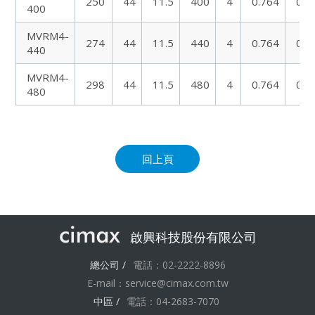
250
44
11.5
400
4
0.764
0.6
400
MVRM4-
274
44
11.5
440
4
0.764
0.6
440
MVRM4-
298
44
11.5
480
4
0.764
0.6
480
回上頁
啟興科技股份有限公司
總公司 /
電話：02-2222-8896
E-mail：
service@cimax.com.tw
中區 /
電話：04-2683-7070