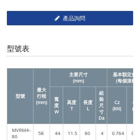
產品詢問
型號表
主要尺寸
基本額定負
(mm)
(每個滾柱)
最大
組
型號
行程
寬
裝
(mm)
高度
長度
Cz
Co
度
尺
T
L
(kN)
(kN
W
寸
Da
MVRM4-
58
44
11.5
80
4
0.764
0.6
80