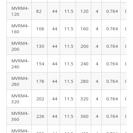
MVRM4-
82
44
11.5
120
4
0.764
0.6
120
MVRM4-
106
44
11.5
160
4
0.764
0.6
160
MVRM4-
130
44
11.5
200
4
0.764
0.6
200
MVRM4-
154
44
11.5
240
4
0.764
0.6
240
MVRM4-
178
44
11.5
280
4
0.764
0.6
280
MVRM4-
202
44
11.5
320
4
0.764
0.6
320
MVRM4-
226
44
11.5
360
4
0.764
0.6
360
MVRM4-