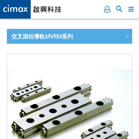
交叉滾柱導軌MVRM系列