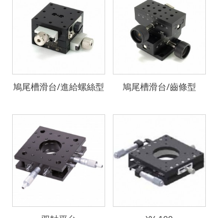
鳩尾槽滑台/進給螺絲型
鳩尾槽滑台/齒條型