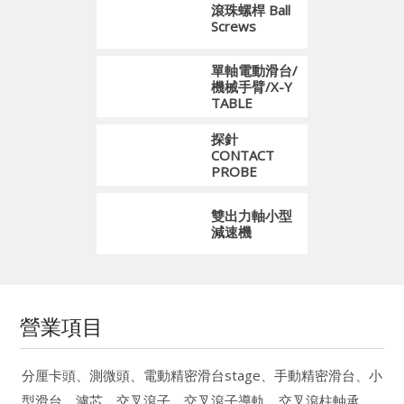
滾珠螺桿 Ball
Screws
單軸電動滑台/
機械手臂/X-Y
TABLE
探針
CONTACT
PROBE
雙出力軸小型
減速機
營業項目
分厘卡頭、測微頭、電動精密滑台stage、手動精密滑台、小
型滑台、濾芯、交叉滾子、交叉滾子導軌、交叉滾柱軸承、