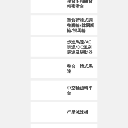
複合多軸組合
精密滑台
重負荷韓式調
整腳輪/韓國腳
輪/福馬輪
步進馬達/AC
馬達/DC無刷
馬達及驅動器
整合一體式馬
達
中空軸旋轉平
台
行星減速機