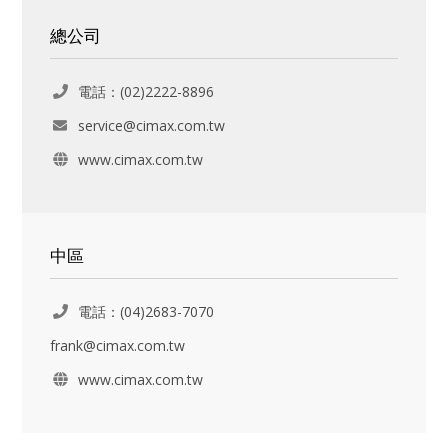
總公司
電話：(02)2222-8896
service@cimax.com.tw
www.cimax.com.tw
中區
電話：(04)2683-7070
frank@cimax.com.tw
www.cimax.com.tw