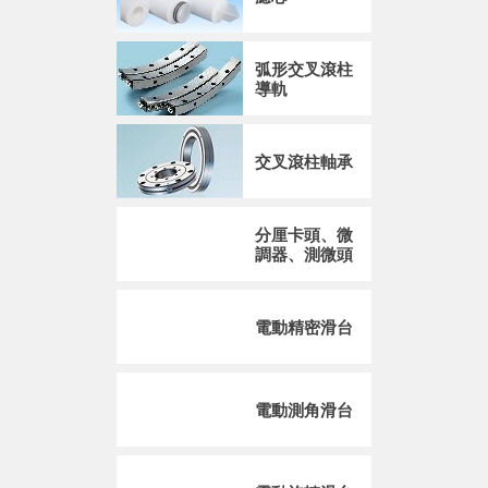
弧形交叉滾柱
導軌
交叉滾柱軸承
分厘卡頭、微
調器、測微頭
電動精密滑台
電動測角滑台