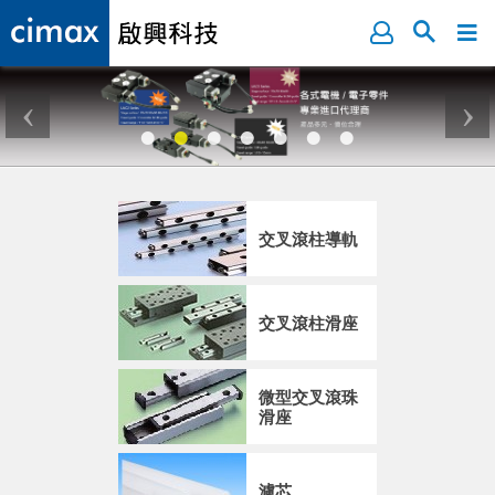
交叉滾柱導軌
交叉滾柱滑座
微型交叉滾珠
滑座
濾芯